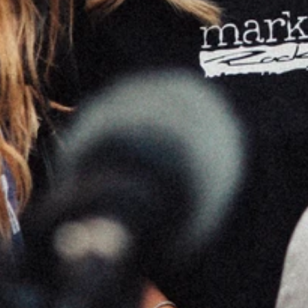
V
a
n
l
o
k
a
l
e
r
e
v
i
v
a
l
n
a
a
r
m
e
d
i
a
p
l
a
t
f
o
r
m
v
o
o
r
t
o
p
m
e
r
k
e
n
.