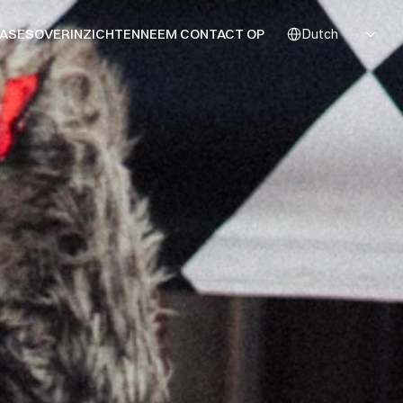
Select Language
ASES
OVER
INZICHTEN
NEEM CONTACT OP
Dutch
ASES
OVER
INZICHTEN